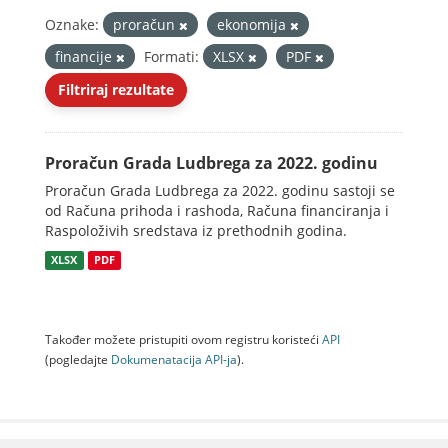
Oznake:
proračun
ekonomija
financije
Formati:
XLSX
PDF
Filtriraj rezultate
Proračun Grada Ludbrega za 2022. godinu
Proračun Grada Ludbrega za 2022. godinu sastoji se
od Računa prihoda i rashoda, Računa financiranja i
Raspoloživih sredstava iz prethodnih godina.
XLSX
PDF
Također možete pristupiti ovom registru koristeći
API
(pogledajte
Dokumenаtаcijа API-jа
).