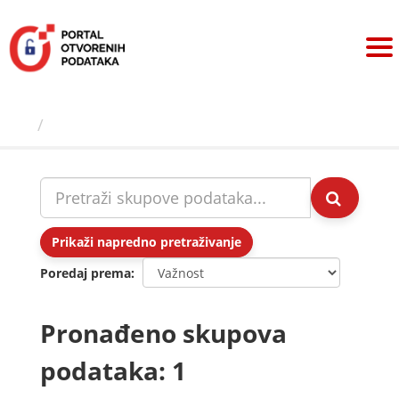
Preskoči
na
sadržaj
Skupovi podаtаkа
Prikaži napredno pretraživanje
Poredaj prema
Pronađeno skupova
podataka: 1