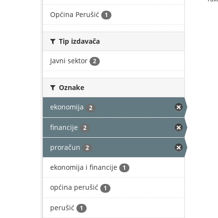
Općina Perušić
1
Tip izdavača
Javni sektor
2
Oznake
ekonomija
2
financije
2
proračun
2
ekonomija i financije
1
općina perušić
1
perušić
1