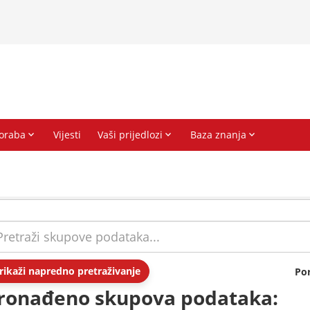
rikaži napredno pretraživanje
Po
ronađeno skupova podataka: