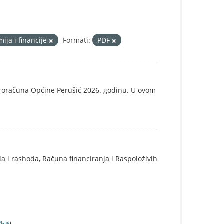
ija i financije
Formati:
PDF
proračuna Općine Perušić 2026. godinu. U ovom
 i rashoda, Računa financiranja i Raspoloživih
I-jа
).