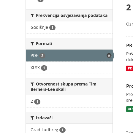
2
Frekvencija osvježavanja podataka
Oz
Godišnje
1
Formati
PR
Poš
PDF
2
dok
XLSX
1
PD
Otvorenost skupa prema Tim
Pr
Berners-Lee skali
Pro
sre
2
1
XL
Izdavači
Grad Ludbreg
1
Tako