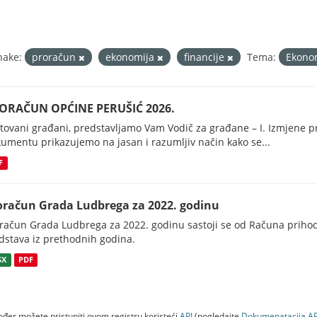
nake:
proračun
ekonomija
financije
Tema:
Ekonom
ORAČUN OPĆINE PERUŠIĆ 2026.
tovani građani, predstavljamo Vam Vodič za građane – I. Izmjene 
umentu prikazujemo na jasan i razumljiv način kako se...
F
oračun Grada Ludbrega za 2022. godinu
račun Grada Ludbrega za 2022. godinu sastoji se od Računa prihoda
dstava iz prethodnih godina.
SX
PDF
đer možete pristupiti ovom registru koristeći
API
(pogledajte
Dokumenаtаcijа AP