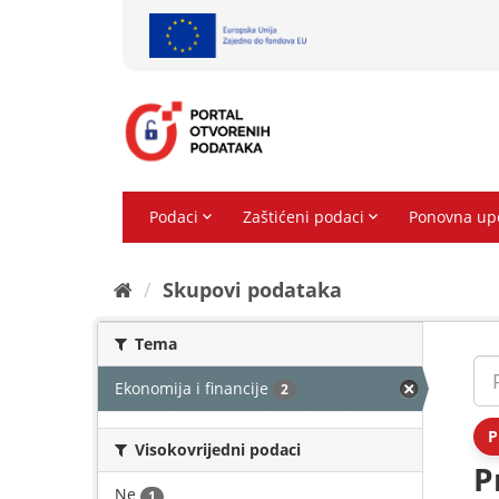
Preskoči
na
sadržaj
Skupovi podаtаkа
Tema
Ekonomija i financije
2
P
Visokovrijedni podaci
P
Ne
1