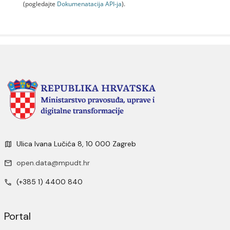
(pogledajte
Dokumenаtаcijа API-jа
).