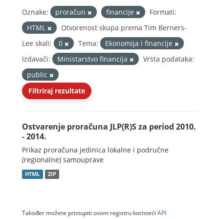
Oznake:
proračun
financije
Formati:
HTML
Otvorenost skupa prema Tim Berners-
Lee skali:
0
Tema:
Ekonomija i financije
Izdavači:
Ministarstvo financija
Vrsta podataka:
public
Filtriraj rezultate
Ostvarenje proračuna JLP(R)S za period 2010.
- 2014.
Prikaz proračuna jedinica lokalne i područne
(regionalne) samouprave
HTML
ZIP
Također možete pristupiti ovom registru koristeći
API