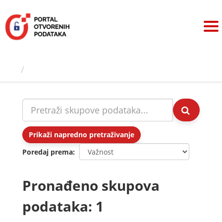
Preskoči
na
sadržaj
Skupovi podаtаkа
Prikaži napredno pretraživanje
Poredaj prema
Pronađeno skupova
podataka: 1