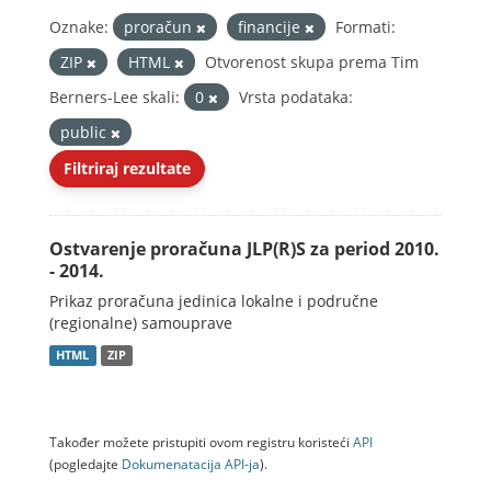
Oznake:
proračun
financije
Formati:
ZIP
HTML
Otvorenost skupa prema Tim
Berners-Lee skali:
0
Vrsta podataka:
public
Filtriraj rezultate
Ostvarenje proračuna JLP(R)S za period 2010.
- 2014.
Prikaz proračuna jedinica lokalne i područne
(regionalne) samouprave
HTML
ZIP
Također možete pristupiti ovom registru koristeći
API
(pogledajte
Dokumenаtаcijа API-jа
).