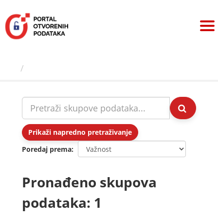
Preskoči
na
sadržaj
Skupovi podаtаkа
Prikaži napredno pretraživanje
Poredaj prema
Pronađeno skupova
podataka: 1