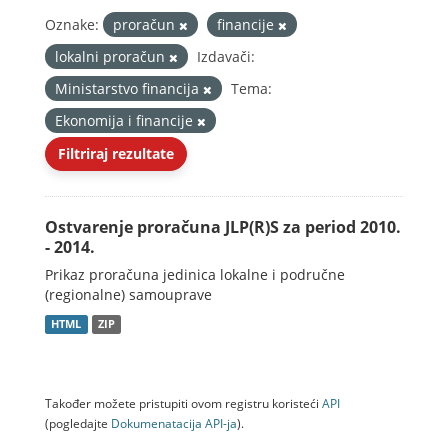
Oznake:
proračun
financije
lokalni proračun
Izdavači:
Ministarstvo financija
Tema:
Ekonomija i financije
Filtriraj rezultate
Ostvarenje proračuna JLP(R)S za period 2010.
- 2014.
Prikaz proračuna jedinica lokalne i područne
(regionalne) samouprave
HTML
ZIP
Također možete pristupiti ovom registru koristeći
API
(pogledajte
Dokumenаtаcijа API-jа
).