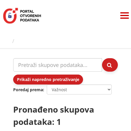
Preskoči
na
sadržaj
Skupovi podаtаkа
Prikaži napredno pretraživanje
Poredaj prema
Pronađeno skupova
podataka: 1