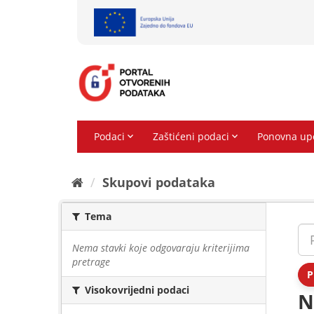
Preskoči
na
sadržaj
Skupovi podаtаkа
Tema
Nema stavki koje odgovaraju kriterijima
pretrage
P
Visokovrijedni podaci
N