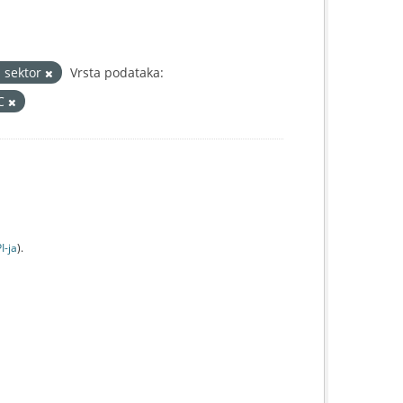
i sektor
Vrsta podataka:
IC
I-jа
).