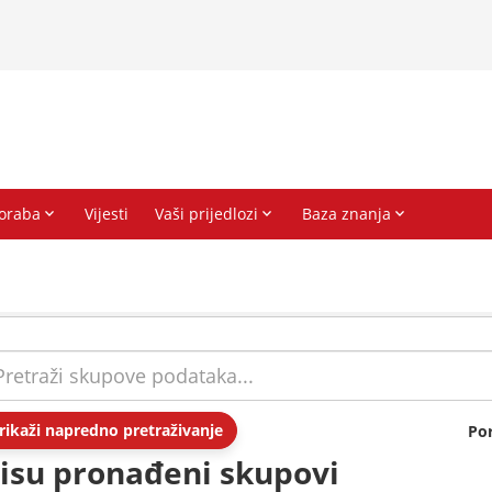
rikaži napredno pretraživanje
Po
isu pronađeni skupovi