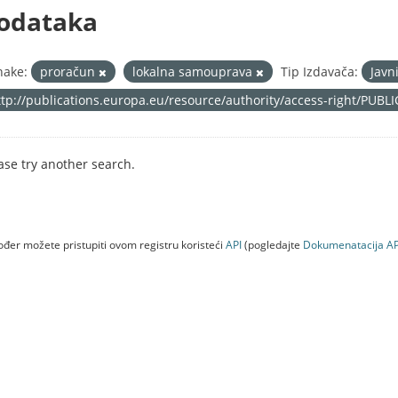
odataka
nake:
proračun
lokalna samouprava
Tip Izdavača:
Javn
ttp://publications.europa.eu/resource/authority/access-right/PUBL
ase try another search.
đer možete pristupiti ovom registru koristeći
API
(pogledajte
Dokumenаtаcijа AP