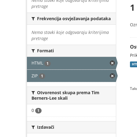
Nema stavki koje odgovaraju kriterijima
1
pretrage
Frekvencija osvježavanja podataka
Oz
Nema stavki koje odgovaraju kriterijima
pretrage
Os
Formati
Pri
HTML
1
HT
ZIP
1
Tako
Otvorenost skupa prema Tim
Berners-Lee skali
0
1
Izdavači