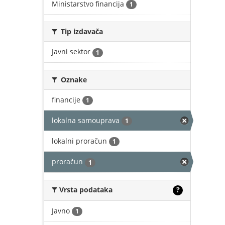
Ministarstvo financija
1
Tip izdavača
Javni sektor
1
Oznake
financije
1
lokalna samouprava
1
lokalni proračun
1
proračun
1
Vrsta podataka
?
Javno
1