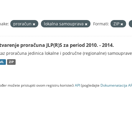
nake:
proračun
lokalna samouprava
Formati:
ZIP
tvarenje proračuna JLP(R)S za period 2010. - 2014.
kaz proračuna jedinica lokalne i područne (regionalne) samouprave
ML
ZIP
đer možete pristupiti ovom registru koristeći
API
(pogledajte
Dokumenаtаcijа AP