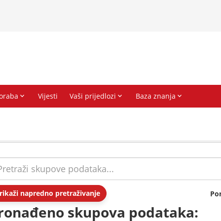
rikaži napredno pretraživanje
Po
ronađeno skupova podataka: