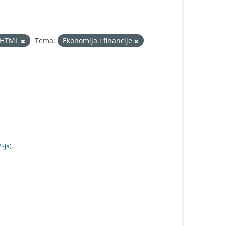
HTML
Tema:
Ekonomija i financije
I-jа
).