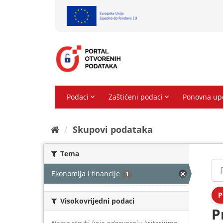
Preskoči
na
sadržaj
Skupovi podаtаkа
Tema
Ekonomija i financije
1
P
Visokovrijedni podaci
P