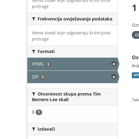
Nema stavki koje odgovaraju kriterijima
1
pretrage
Frekvencija osvježavanja podataka
Oz
Nema stavki koje odgovaraju kriterijima
E
pretrage
Formati
Os
HTML
1
Pri
HT
ZIP
1
Otvorenost skupa prema Tim
Berners-Lee skali
Tako
0
1
Izdavači