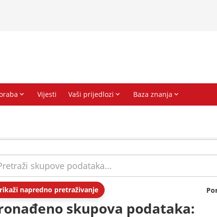
rikaži napredno pretraživanje
Po
ronađeno skupova podataka: