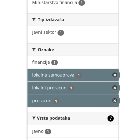
Ministarstvo financija
1
Tip izdavača
Javni sektor
1
Oznake
financije
1
lokalna samouprava
1
lokalni proračun
1
proračun
1
Vrsta podataka
?
Javno
1