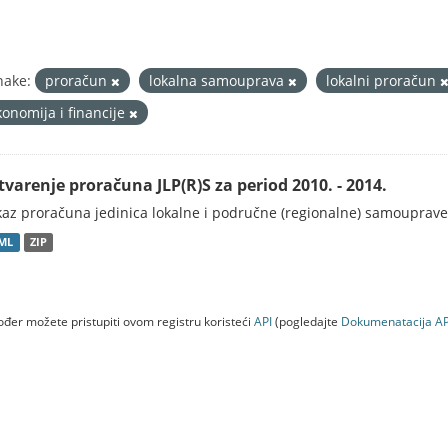
nake:
proračun
lokalna samouprava
lokalni proračun
konomija i financije
tvarenje proračuna JLP(R)S za period 2010. - 2014.
kaz proračuna jedinica lokalne i područne (regionalne) samouprave
ML
ZIP
đer možete pristupiti ovom registru koristeći
API
(pogledajte
Dokumenаtаcijа AP