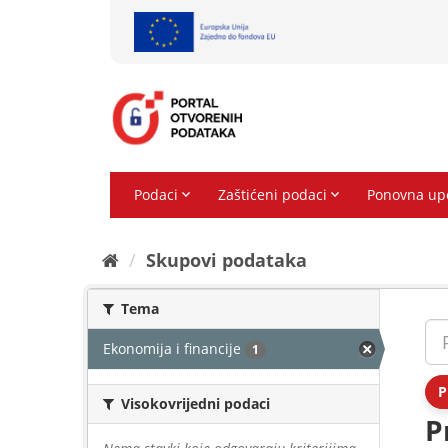
Preskoči
na
sadržaj
Skupovi podаtаkа
Tema
Ekonomija i financije
1
P
Visokovrijedni podaci
P