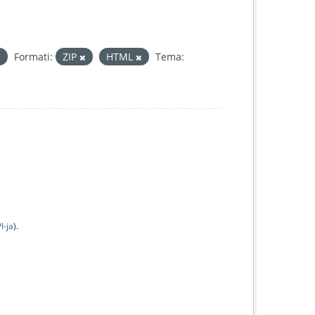
Formati:
ZIP
HTML
Tema:
I-jа
).