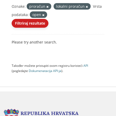
Oznake:
proračun
lokalni proračun
Vrsta
podataka:
open
Filtriraj rezultate
Please try another search.
Također možete pristupiti ovom registru koristeći
API
(pogledajte
Dokumenаtаcijа API-jа
).