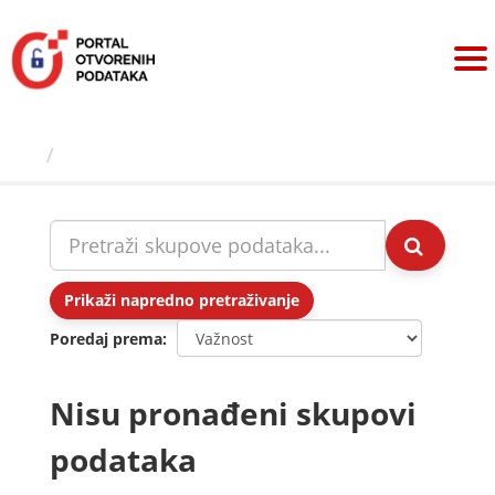
Preskoči
na
sadržaj
Skupovi podаtаkа
Prikaži napredno pretraživanje
Poredaj prema
Nisu pronađeni skupovi
podataka