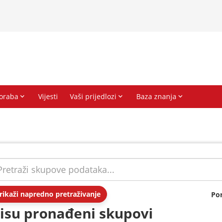
rikaži napredno pretraživanje
Po
isu pronađeni skupovi