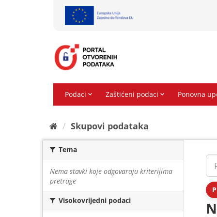
Preskoči
na
sadržaj
Skupovi podаtаkа
Tema
Nema stavki koje odgovaraju kriterijima
pretrage
P
Visokovrijedni podaci
N