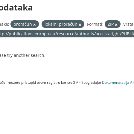
odataka
nake:
proračun
lokalni proračun
Formati:
ZIP
Vrsta
ttp://publications.europa.eu/resource/authority/access-right/PUBL
ase try another search.
đer možete pristupiti ovom registru koristeći
API
(pogledajte
Dokumenаtаcijа AP