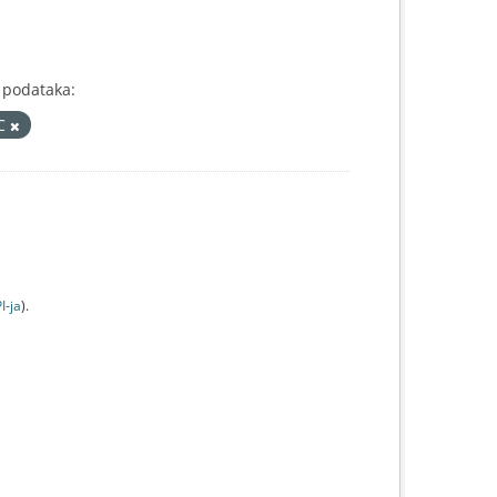
 podataka:
IC
I-jа
).