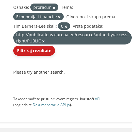
Oznake:
proračun
Tema:
Ekonomija i financije
Otvorenost skupa prema
Tim Berners-Lee skali:
0
Vrsta podataka:
http://publications.europa.eu/resource/authority/access-
right/PUBLIC
Filtriraj rezultate
Please try another search.
Također možete pristupiti ovom registru koristeći
API
(pogledajte
Dokumenаtаcijа API-jа
).