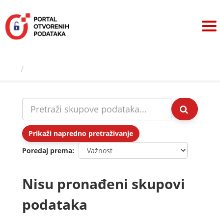
Preskoči
na
sadržaj
Skupovi podаtаkа
Prikaži napredno pretraživanje
Poredaj prema
Nisu pronađeni skupovi
podataka