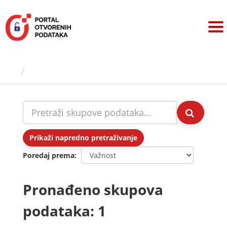
Preskoči
na
sadržaj
Skupovi podаtаkа
Prikaži napredno pretraživanje
Poredaj prema
Pronađeno skupova
podataka: 1