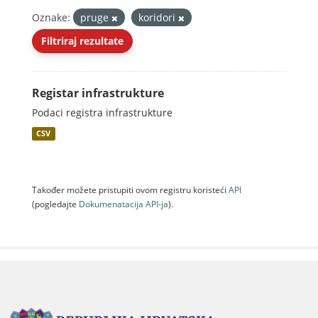
Oznake:
pruge
koridori
Filtriraj rezultate
Registar infrastrukture
Podaci registra infrastrukture
CSV
Također možete pristupiti ovom registru koristeći
API
(pogledajte
Dokumenаtаcijа API-jа
).