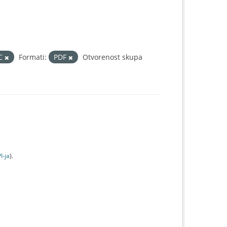
IC
Formati:
PDF
Otvorenost skupa
I-jа
).