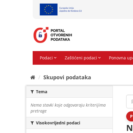
Preskoči
na
sadržaj
Skupovi podаtаkа
Tema
Nema stavki koje odgovaraju kriterijima
pretrage
P
Visokovrijedni podaci
N