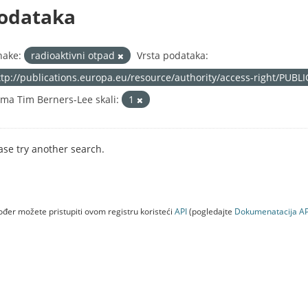
odataka
nake:
radioaktivni otpad
Vrsta podataka:
ttp://publications.europa.eu/resource/authority/access-right/PUBL
ma Tim Berners-Lee skali:
1
ase try another search.
đer možete pristupiti ovom registru koristeći
API
(pogledajte
Dokumenаtаcijа AP