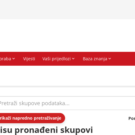
rikaži napredno pretraživanje
Po
isu pronađeni skupovi