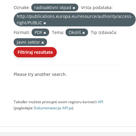
Oznake:
radioaktivni otpad
Vrsta podataka:
http://publications.europa.eu/resource/authority/access-
right/PUBLIC
Formati:
PDF
Tema:
Okoliš
Tip Izdavača:
Javni sektor
Filtriraj rezultate
Please try another search.
Također možete pristupiti ovom registru koristeći
API
(pogledajte
Dokumenаtаcijа API-jа
).