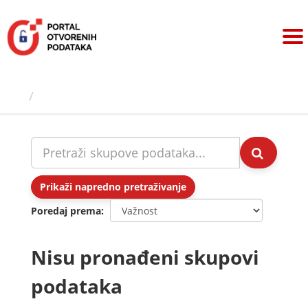
Preskoči
na
sadržaj
Skupovi podаtаkа
Prikaži napredno pretraživanje
Poredaj prema
Nisu pronađeni skupovi
podataka