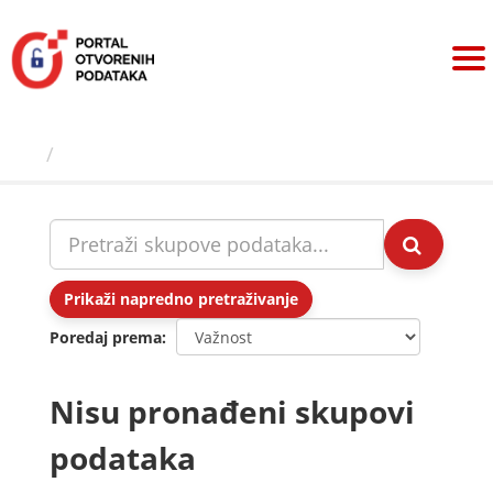
Preskoči
na
sadržaj
Skupovi podаtаkа
Prikaži napredno pretraživanje
Poredaj prema
Nisu pronađeni skupovi
podataka