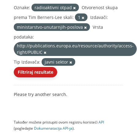
Oznake:
radioaktivni otpad
Otvorenost skupa
prema Tim Berners-Lee skali:
1
Izdavači:
ministarstvo-unutarnjih-poslova
Vrsta
podataka:
http://publications.europa.eu/resource/authority/access-
right/PUBLIC
Tip Izdavača:
Javni sektor
Filtriraj rezultate
Please try another search.
Također možete pristupiti ovom registru koristeći
API
(pogledajte
Dokumenаtаcijа API-jа
).