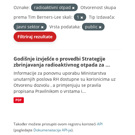
Oznake:
radioaktivni otpad
Otvorenost skupa
prema Tim Berners-Lee skali:
1
Tip Izdavača:
Javni sektor
Vrsta podataka:
public
Filtriraj rezultate
Godišnje izvješće o provedbi Strategije
zbrinjavanja radioaktivnog otpada za ...
Informacije za ponovnu uporabu Ministarstva
unutarnjih poslova RH dostupne su korisnicima uz
Otvorenu dozvolu , a primjenjuju se pravila
propisana Pravilnikom o vrstama i...
PDF
Također možete pristupiti ovom registru koristeći
API
(pogledajte
Dokumenаtаcijа API-jа
).