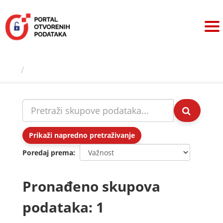
Preskoči
na
sadržaj
Skupovi podаtаkа
Prikaži napredno pretraživanje
Poredaj prema
Pronađeno skupova
podataka: 1