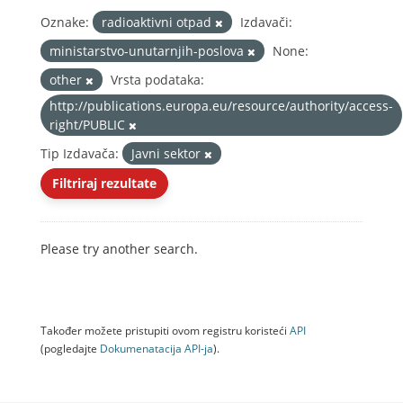
Oznake:
radioaktivni otpad
Izdavači:
ministarstvo-unutarnjih-poslova
None:
other
Vrsta podataka:
http://publications.europa.eu/resource/authority/access-
right/PUBLIC
Tip Izdavača:
Javni sektor
Filtriraj rezultate
Please try another search.
Također možete pristupiti ovom registru koristeći
API
(pogledajte
Dokumenаtаcijа API-jа
).