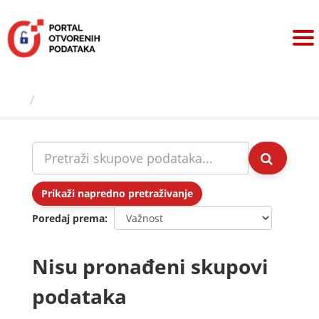
Preskoči
na
sadržaj
Skupovi podаtаkа
Prikaži napredno pretraživanje
Poredaj prema
Nisu pronađeni skupovi
podataka