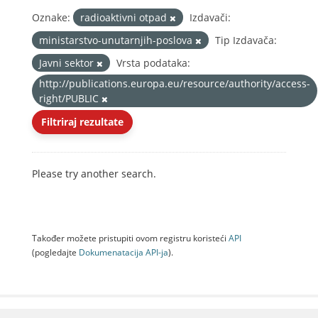
Oznake:
radioaktivni otpad
Izdavači:
ministarstvo-unutarnjih-poslova
Tip Izdavača:
Javni sektor
Vrsta podataka:
http://publications.europa.eu/resource/authority/access-
right/PUBLIC
Filtriraj rezultate
Please try another search.
Također možete pristupiti ovom registru koristeći
API
(pogledajte
Dokumenаtаcijа API-jа
).