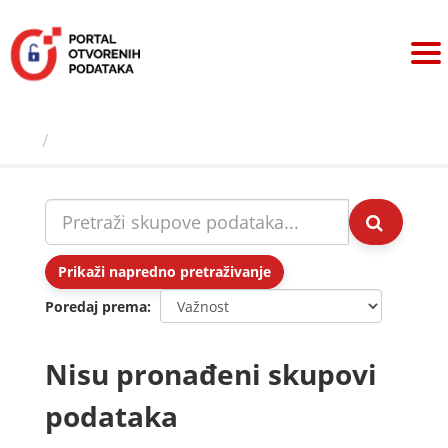
Preskoči
na
sadržaj
Skupovi podаtаkа
Prikaži napredno pretraživanje
Poredaj prema
Nisu pronađeni skupovi
podataka