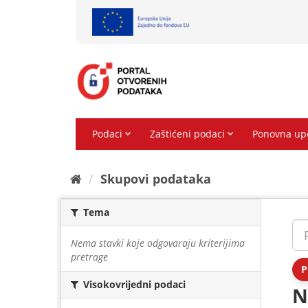
Preskoči
na
sadržaj
Skupovi podаtаkа
Tema
Nema stavki koje odgovaraju kriterijima
pretrage
P
Visokovrijedni podaci
N