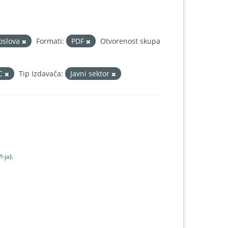
poslova
Formati:
PDF
Otvorenost skupa
IC
Tip Izdavača:
Javni sektor
I-jа
).