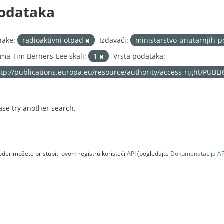
odataka
nake:
radioaktivni otpad
Izdavači:
ministarstvo-unutarnjih-
ma Tim Berners-Lee skali:
1
Vrsta podataka:
ttp://publications.europa.eu/resource/authority/access-right/PUBL
ase try another search.
đer možete pristupiti ovom registru koristeći
API
(pogledajte
Dokumenаtаcijа AP