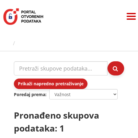
Preskoči
na
sadržaj
Skupovi podаtаkа
Prikaži napredno pretraživanje
Poredaj prema
Pronađeno skupova
podataka: 1