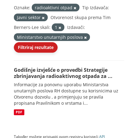
Oznake:
radioaktivni otpad
Tip Izdavača:
Javni sektor
Otvorenost skupa prema Tim
Berners-Lee skali:
1
Izdavači:
Ministarstvo unutarnjih poslova
Filtriraj rezultate
Godišnje izvješće o provedbi Strategije
zbrinjavanja radioaktivnog otpada za ...
Informacije za ponovnu uporabu Ministarstva
unutarnjih poslova RH dostupne su korisnicima uz
Otvorenu dozvolu , a primjenjuju se pravila
propisana Pravilnikom o vrstama i...
PDF
Također možete pristupiti ovom registru koristeći
API