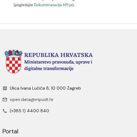
(pogledajte
Dokumenаtаcijа API-jа
).