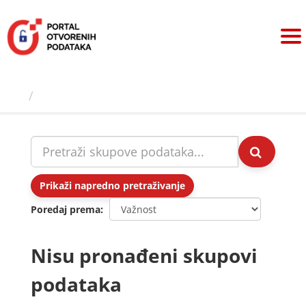
Preskoči
na
sadržaj
Skupovi podаtаkа
Prikaži napredno pretraživanje
Poredaj prema
Nisu pronađeni skupovi
podataka