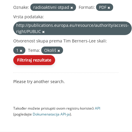
Oznake:
radioaktivni otpad
Formati:
PDF
Vrsta podataka:
http://publications.europa.eu/resource/authority/access-
right/PUBLIC
Otvorenost skupa prema Tim Berners-Lee skali:
1
Tema:
Okoliš
Filtriraj rezultate
Please try another search.
Također možete pristupiti ovom registru koristeći
API
(pogledajte
Dokumenаtаcijа API-jа
).