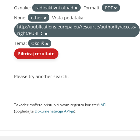
Oznake:
radioaktivni otpad
Formati:
PDF
None:
other
Vrsta podataka:
http://publications.europa.eu/resource/authority/access-
right/PUBLIC
Tema:
Okoliš
Filtriraj rezultate
Please try another search.
Također možete pristupiti ovom registru koristeći
API
(pogledajte
Dokumenаtаcijа API-jа
).