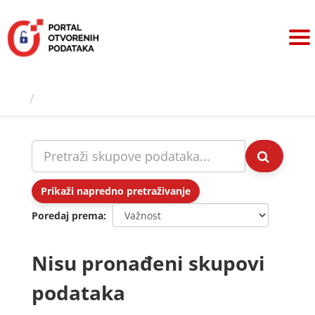
Preskoči
na
sadržaj
Skupovi podаtаkа
Prikaži napredno pretraživanje
Poredaj prema
Nisu pronađeni skupovi
podataka