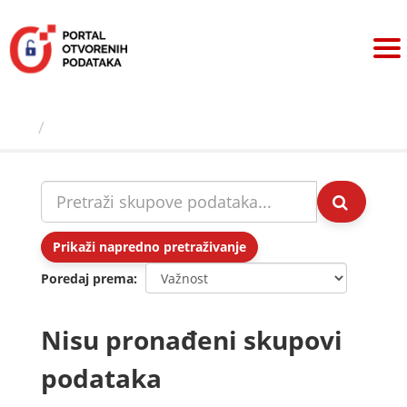
Preskoči
na
sadržaj
Skupovi podаtаkа
Prikaži napredno pretraživanje
Poredaj prema
Nisu pronađeni skupovi
podataka