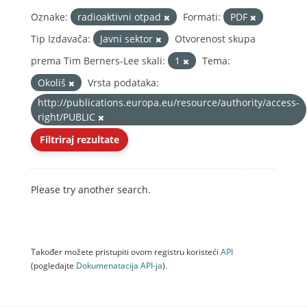
Oznake:
radioaktivni otpad
Formati:
PDF
Tip Izdavača:
Javni sektor
Otvorenost skupa
prema Tim Berners-Lee skali:
1
Tema:
Okoliš
Vrsta podataka:
http://publications.europa.eu/resource/authority/access-
right/PUBLIC
Filtriraj rezultate
Please try another search.
Također možete pristupiti ovom registru koristeći
API
(pogledajte
Dokumenаtаcijа API-jа
).