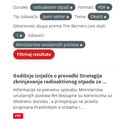
Oznake:
radioaktivni otpad
Formati:
PDF
Tip Izdavača:
Javni sektor
Tema:
Okoliš
Otvorenost skupa prema Tim Berners-Lee skali:
1
Izdavači:
Ministarstvo unutarnjih poslova
Filtriraj rezultate
Godišnje izvješće o provedbi Strategije
zbrinjavanja radioaktivnog otpada za ...
Informacije za ponovnu uporabu Ministarstva
unutarnjih poslova RH dostupne su korisnicima uz
Otvorenu dozvolu , a primjenjuju se pravila
propisana Pravilnikom o vrstama i...
PDF