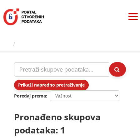
Preskoči
na
sadržaj
Skupovi podаtаkа
Prikaži napredno pretraživanje
Poredaj prema
Pronađeno skupova
podataka: 1