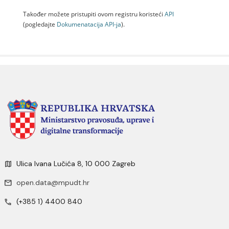
Također možete pristupiti ovom registru koristeći
API
(pogledajte
Dokumenаtаcijа API-jа
).