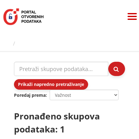
Preskoči
na
sadržaj
Skupovi podаtаkа
Prikaži napredno pretraživanje
Poredaj prema
Pronađeno skupova
podataka: 1