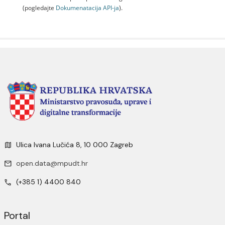
(pogledajte
Dokumenаtаcijа API-jа
).