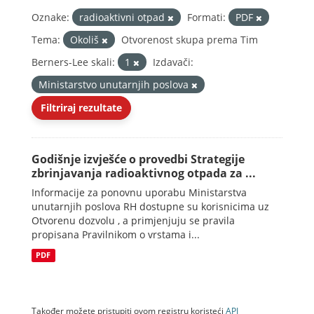
Oznake:
radioaktivni otpad
Formati:
PDF
Tema:
Okoliš
Otvorenost skupa prema Tim
Berners-Lee skali:
1
Izdavači:
Ministarstvo unutarnjih poslova
Filtriraj rezultate
Godišnje izvješće o provedbi Strategije
zbrinjavanja radioaktivnog otpada za ...
Informacije za ponovnu uporabu Ministarstva
unutarnjih poslova RH dostupne su korisnicima uz
Otvorenu dozvolu , a primjenjuju se pravila
propisana Pravilnikom o vrstama i...
PDF
Također možete pristupiti ovom registru koristeći
API