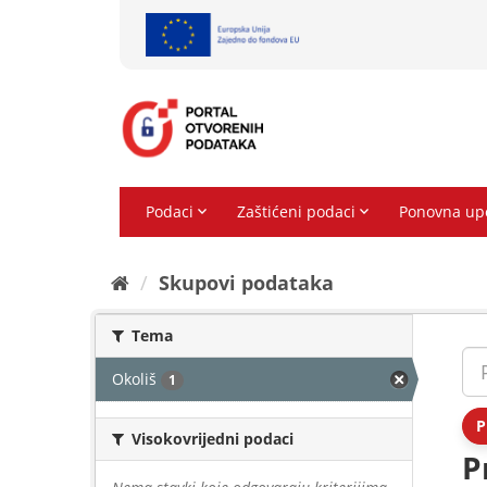
Preskoči
na
sadržaj
Skupovi podаtаkа
Tema
Okoliš
1
P
Visokovrijedni podaci
P