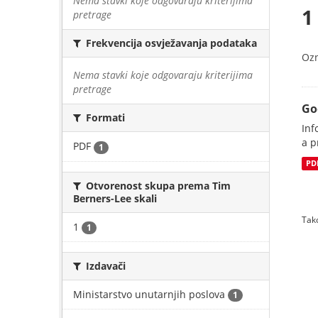
Nema stavki koje odgovaraju kriterijima
1
pretrage
Frekvencija osvježavanja podataka
Oz
Nema stavki koje odgovaraju kriterijima
pretrage
Go
Formati
Inf
a p
PDF
1
PD
Otvorenost skupa prema Tim
Berners-Lee skali
Tako
1
1
Izdavači
Ministarstvo unutarnjih poslova
1