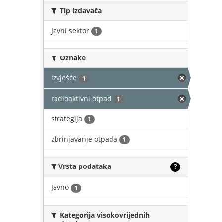
Tip izdavača
Javni sektor
1
Oznake
izvješće
1
radioaktivni otpad
1
strategija
1
zbrinjavanje otpada
1
Vrsta podataka
?
Javno
1
Kategorija visokovrijednih