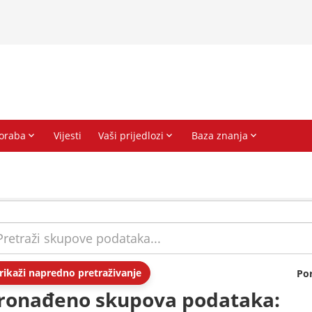
rikaži napredno pretraživanje
Po
ronađeno skupova podataka: