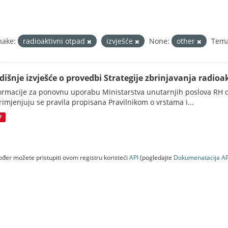
nake:
radioaktivni otpad
izvješće
None:
other
Tema
dišnje izvješće o provedbi Strategije zbrinjavanja radioak
ormacije za ponovnu uporabu Ministarstva unutarnjih poslova RH d
rimjenjuju se pravila propisana Pravilnikom o vrstama i...
F
đer možete pristupiti ovom registru koristeći
API
(pogledajte
Dokumenаtаcijа AP