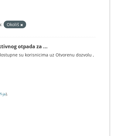
:
Okoliš
tivnog otpada za ...
ostupne su korisnicima uz Otvorenu dozvolu ,
I-jа
).