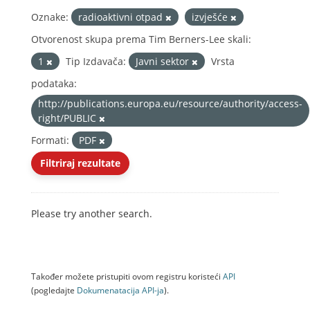
Oznake:
radioaktivni otpad
izvješće
Otvorenost skupa prema Tim Berners-Lee skali:
1
Tip Izdavača:
Javni sektor
Vrsta
podataka:
http://publications.europa.eu/resource/authority/access-
right/PUBLIC
Formati:
PDF
Filtriraj rezultate
Please try another search.
Također možete pristupiti ovom registru koristeći
API
(pogledajte
Dokumenаtаcijа API-jа
).