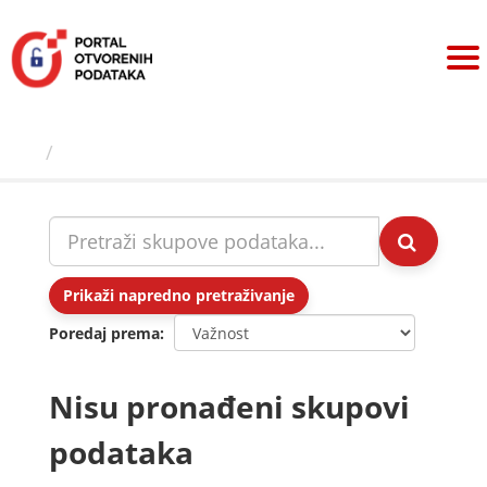
Preskoči
na
sadržaj
Skupovi podаtаkа
Prikaži napredno pretraživanje
Poredaj prema
Nisu pronađeni skupovi
podataka