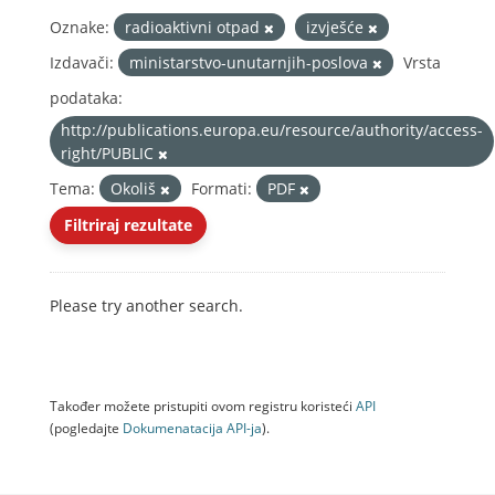
Oznake:
radioaktivni otpad
izvješće
Izdavači:
ministarstvo-unutarnjih-poslova
Vrsta
podataka:
http://publications.europa.eu/resource/authority/access-
right/PUBLIC
Tema:
Okoliš
Formati:
PDF
Filtriraj rezultate
Please try another search.
Također možete pristupiti ovom registru koristeći
API
(pogledajte
Dokumenаtаcijа API-jа
).