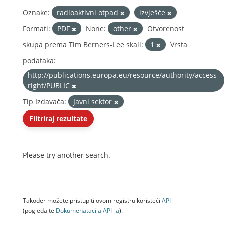
Oznake:
radioaktivni otpad
izvješće
Formati:
PDF
None:
other
Otvorenost
skupa prema Tim Berners-Lee skali:
1
Vrsta
podataka:
http://publications.europa.eu/resource/authority/access-
right/PUBLIC
Tip Izdavača:
Javni sektor
Filtriraj rezultate
Please try another search.
Također možete pristupiti ovom registru koristeći
API
(pogledajte
Dokumenаtаcijа API-jа
).