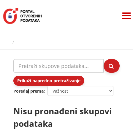
Preskoči
na
sadržaj
Skupovi podаtаkа
Prikaži napredno pretraživanje
Poredaj prema
Nisu pronađeni skupovi
podataka