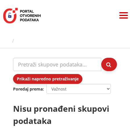
Preskoči
na
sadržaj
Skupovi podаtаkа
Prikaži napredno pretraživanje
Poredaj prema
Nisu pronađeni skupovi
podataka