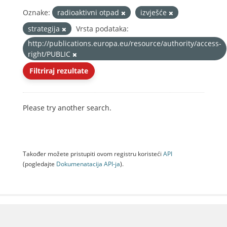
Oznake:
radioaktivni otpad
izvješće
strategija
Vrsta podataka:
http://publications.europa.eu/resource/authority/access-
right/PUBLIC
Filtriraj rezultate
Please try another search.
Također možete pristupiti ovom registru koristeći
API
(pogledajte
Dokumenаtаcijа API-jа
).