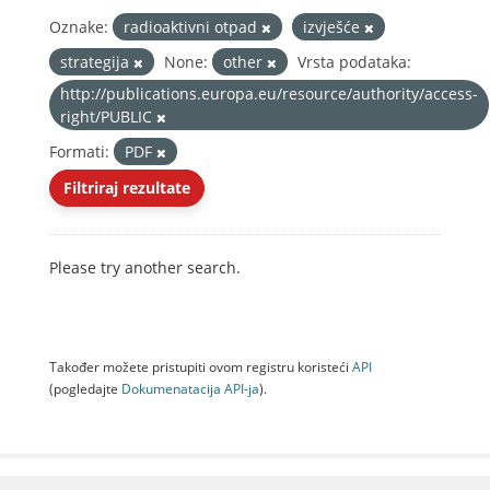
Oznake:
radioaktivni otpad
izvješće
strategija
None:
other
Vrsta podataka:
http://publications.europa.eu/resource/authority/access-
right/PUBLIC
Formati:
PDF
Filtriraj rezultate
Please try another search.
Također možete pristupiti ovom registru koristeći
API
(pogledajte
Dokumenаtаcijа API-jа
).