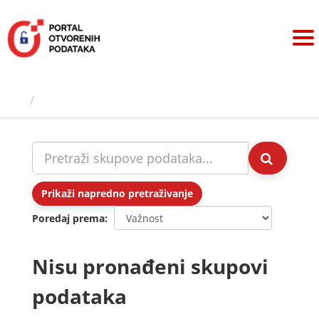
Preskoči
na
sadržaj
Skupovi podаtаkа
Prikaži napredno pretraživanje
Poredaj prema
Nisu pronađeni skupovi
podataka