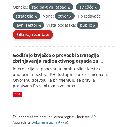
Oznake:
radioaktivni otpad
izvješće
strategija
None:
other
Tip Izdavača:
Javni sektor
Vrsta podataka:
public
Filtriraj rezultate
Godišnje izvješće o provedbi Strategije
zbrinjavanja radioaktivnog otpada za ...
Informacije za ponovnu uporabu Ministarstva
unutarnjih poslova RH dostupne su korisnicima uz
Otvorenu dozvolu , a primjenjuju se pravila
propisana Pravilnikom o vrstama i...
PDF
Također možete pristupiti ovom registru koristeći
API
(pogledajte
Dokumenаtаcijа API-jа
).