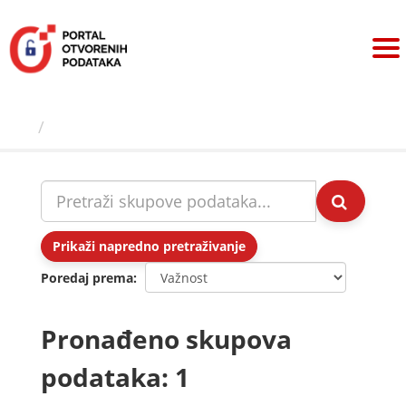
Preskoči
na
sadržaj
Skupovi podаtаkа
Prikaži napredno pretraživanje
Poredaj prema
Pronađeno skupova
podataka: 1