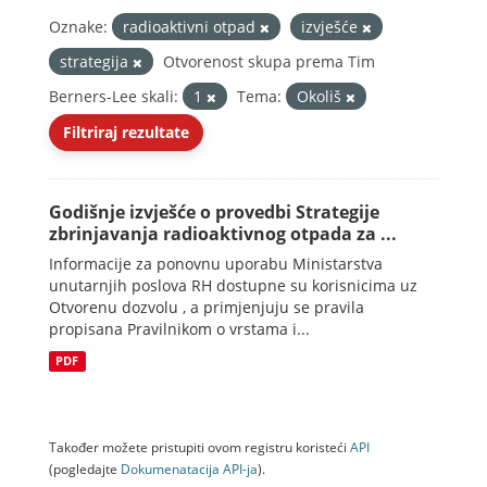
Oznake:
radioaktivni otpad
izvješće
strategija
Otvorenost skupa prema Tim
Berners-Lee skali:
1
Tema:
Okoliš
Filtriraj rezultate
Godišnje izvješće o provedbi Strategije
zbrinjavanja radioaktivnog otpada za ...
Informacije za ponovnu uporabu Ministarstva
unutarnjih poslova RH dostupne su korisnicima uz
Otvorenu dozvolu , a primjenjuju se pravila
propisana Pravilnikom o vrstama i...
PDF
Također možete pristupiti ovom registru koristeći
API
(pogledajte
Dokumenаtаcijа API-jа
).