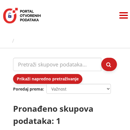
Preskoči
na
sadržaj
Skupovi podаtаkа
Prikaži napredno pretraživanje
Poredaj prema
Pronađeno skupova
podataka: 1