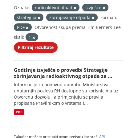
Oznake:
radioaktivni otpad
izvješće
strategija
zbrinjavanje otpada
Formati:
PDF
Otvorenost skupa prema Tim Berners-Lee
skali:
1
Filtriraj rezultate
Godišnje izvješće o provedbi Strategije
zbrinjavanja radioaktivnog otpada za ...
Informacije za ponovnu uporabu Ministarstva
unutarnjih poslova RH dostupne su korisnicima uz
Otvorenu dozvolu , a primjenjuju se pravila
propisana Pravilnikom o vrstama i...
PDF
Također možete pristupiti ovom registru koristeći
API