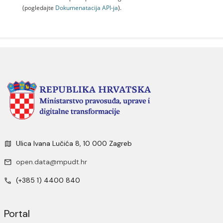
(pogledajte
Dokumenаtаcijа API-jа
).