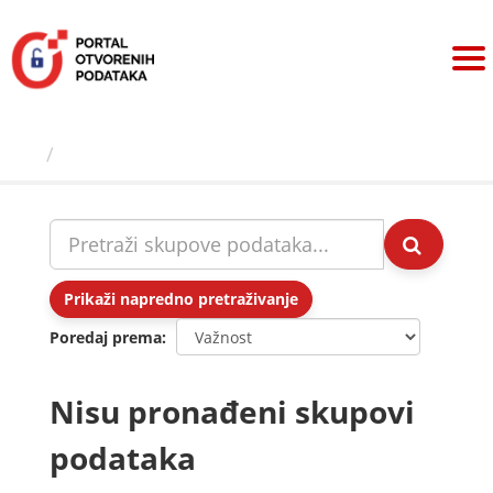
Preskoči
na
sadržaj
Skupovi podаtаkа
Prikaži napredno pretraživanje
Poredaj prema
Nisu pronađeni skupovi
podataka