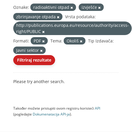
Oznake:
radioaktivni otpad
izvješće
zbrinjavanje otpada
Vrsta podataka:
http://publications.europa.eu/resource/authority/access-
right/PUBLIC
Formati:
PDF
Tema:
Okoliš
Tip Izdavača:
Javni sektor
Filtriraj rezultate
Please try another search.
Također možete pristupiti ovom registru koristeći
API
(pogledajte
Dokumenаtаcijа API-jа
).