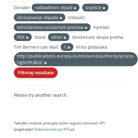
Oznake:
radioaktivni otpad
izvješće
zbrinjavanje otpada
Izdavači:
ministarstvo-unutarnjih-poslova
Formati:
PDF
None:
other
Otvorenost skupa prema
Tim Berners-Lee skali:
1
Vrsta podataka:
http://publications.europa.eu/resource/authority/access-
right/PUBLIC
Filtriraj rezultate
Please try another search.
Također možete pristupiti ovom registru koristeći
API
(pogledajte
Dokumenаtаcijа API-jа
).