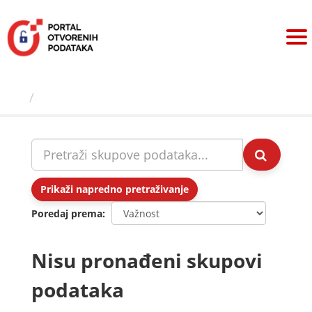
Preskoči
na
sadržaj
Skupovi podаtаkа
Prikaži napredno pretraživanje
Poredaj prema
Nisu pronađeni skupovi
podataka