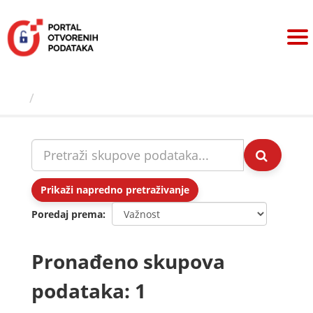
Preskoči
na
sadržaj
Skupovi podаtаkа
Prikaži napredno pretraživanje
Poredaj prema
Pronađeno skupova
podataka: 1