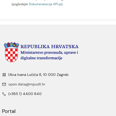
(pogledajte
Dokumenаtаcijа API-jа
).