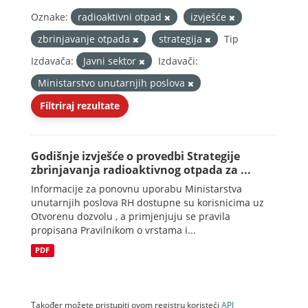
Oznake:
radioaktivni otpad
izvješće
zbrinjavanje otpada
strategija
Tip
Izdavača:
Javni sektor
Izdavači:
Ministarstvo unutarnjih poslova
Filtriraj rezultate
Godišnje izvješće o provedbi Strategije
zbrinjavanja radioaktivnog otpada za ...
Informacije za ponovnu uporabu Ministarstva
unutarnjih poslova RH dostupne su korisnicima uz
Otvorenu dozvolu , a primjenjuju se pravila
propisana Pravilnikom o vrstama i...
PDF
Također možete pristupiti ovom registru koristeći
API