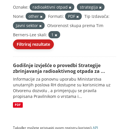
Oznake:
radioaktivni otpad
strategija
None:
other
Formati:
PDF
Tip Izdavača:
Javni sektor
Otvorenost skupa prema Tim
Berners-Lee skali:
1
Filtriraj rezultate
Godišnje izvješće o provedbi Strategije
zbrinjavanja radioaktivnog otpada za ...
Informacije za ponovnu uporabu Ministarstva
unutarnjih poslova RH dostupne su korisnicima uz
Otvorenu dozvolu , a primjenjuju se pravila
propisana Pravilnikom o vrstama i...
PDF
Također možete pristupiti ovom registru koristeći
API