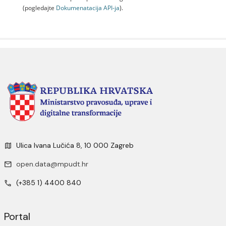
(pogledajte
Dokumenаtаcijа API-jа
).