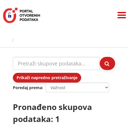
Preskoči
na
sadržaj
Skupovi podаtаkа
Prikaži napredno pretraživanje
Poredaj prema
Pronađeno skupova
podataka: 1