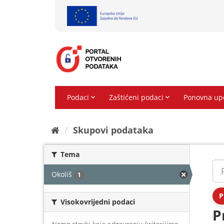
Preskoči
na
sadržaj
Skupovi podаtаkа
Tema
Okoliš
1
P
Visokovrijedni podaci
P