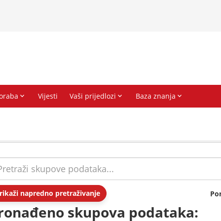
rikaži napredno pretraživanje
Po
ronađeno skupova podataka: