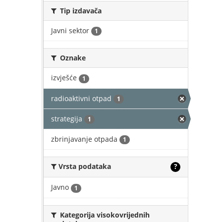
Tip izdavača
Javni sektor
1
Oznake
izvješće
1
radioaktivni otpad
1
strategija
1
zbrinjavanje otpada
1
Vrsta podataka
?
Javno
1
Kategorija visokovrijednih