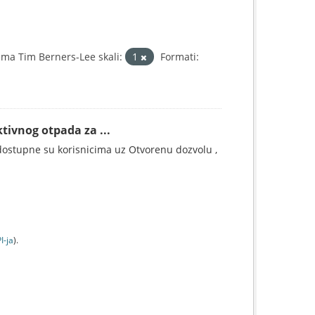
ma Tim Berners-Lee skali:
1
Formati:
tivnog otpada za ...
ostupne su korisnicima uz Otvorenu dozvolu ,
I-jа
).