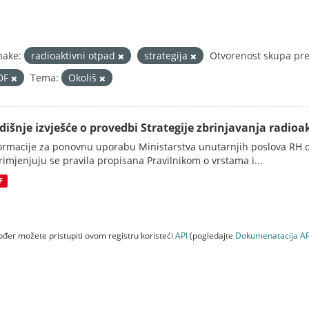
nake:
radioaktivni otpad
strategija
Otvorenost skupa pre
DF
Tema:
Okoliš
dišnje izvješće o provedbi Strategije zbrinjavanja radioak
ormacije za ponovnu uporabu Ministarstva unutarnjih poslova RH d
rimjenjuju se pravila propisana Pravilnikom o vrstama i...
F
đer možete pristupiti ovom registru koristeći
API
(pogledajte
Dokumenаtаcijа AP