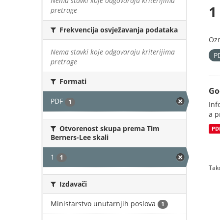
Nema stavki koje odgovaraju kriterijima
1
pretrage
Frekvencija osvježavanja podataka
Oz
Nema stavki koje odgovaraju kriterijima
P
pretrage
Formati
Go
PDF
1
Inf
a p
Otvorenost skupa prema Tim
PD
Berners-Lee skali
1
1
Tako
Izdavači
Ministarstvo unutarnjih poslova
1