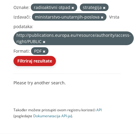
Oznake:
radioaktivni otpad
strategija
Izdavači:
ministarstvo-unutarnjih-poslova
Vrsta
podataka:
http://publications.europa.eu/resource/authority/access-
right/PUBLIC
Formati:
PDF
Filtriraj rezultate
Please try another search.
Također možete pristupiti ovom registru koristeći
API
(pogledajte
Dokumenаtаcijа API-jа
).