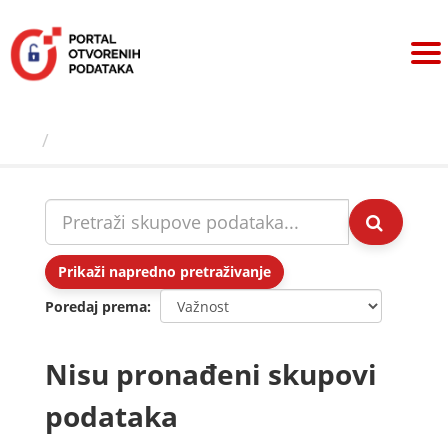
Preskoči
na
sadržaj
Skupovi podаtаkа
Prikaži napredno pretraživanje
Poredaj prema
Nisu pronađeni skupovi
podataka