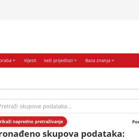
rikaži napredno pretraživanje
Po
ronađeno skupova podataka: