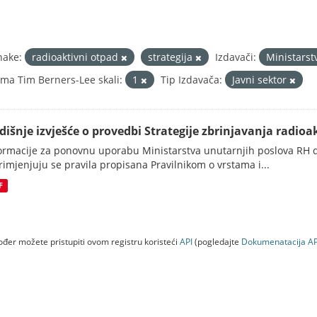
nake:
radioaktivni otpad
strategija
Izdavači:
Ministarst
ma Tim Berners-Lee skali:
1
Tip Izdavača:
Javni sektor
dišnje izvješće o provedbi Strategije zbrinjavanja radioak
ormacije za ponovnu uporabu Ministarstva unutarnjih poslova RH d
rimjenjuju se pravila propisana Pravilnikom o vrstama i...
F
đer možete pristupiti ovom registru koristeći
API
(pogledajte
Dokumenаtаcijа AP