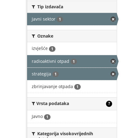
Tip izdavača
Javni sektor
1
Oznake
izvješće
1
radioaktivni otpad
1
strategija
1
zbrinjavanje otpada
1
Vrsta podataka
?
Javno
1
Kategorija visokovrijednih