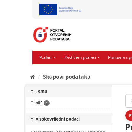
Preskoči
na
sadržaj
Skupovi podаtаkа
Tema
Okoliš
1
P
Visokovrijedni podaci
P