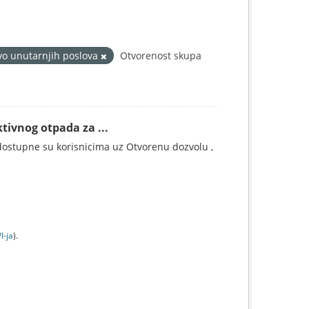
vo unutarnjih poslova
Otvorenost skupa
tivnog otpada za ...
ostupne su korisnicima uz Otvorenu dozvolu ,
I-jа
).