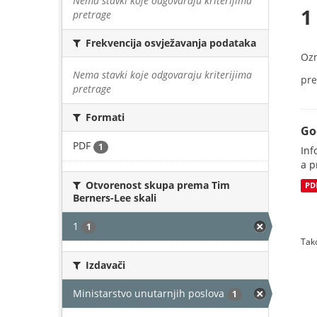
Nema stavki koje odgovaraju kriterijima
1
pretrage
Frekvencija osvježavanja podataka
Oz
Nema stavki koje odgovaraju kriterijima
pre
pretrage
Formati
Go
PDF
1
Inf
a p
Otvorenost skupa prema Tim
PD
Berners-Lee skali
1
1
Tako
Izdavači
Ministarstvo unutarnjih poslova
1