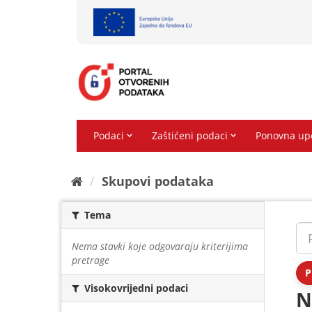
Preskoči
na
sadržaj
Skupovi podаtаkа
Tema
Nema stavki koje odgovaraju kriterijima
pretrage
P
Visokovrijedni podaci
N