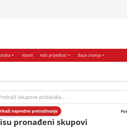
rikaži napredno pretraživanje
Po
isu pronađeni skupovi