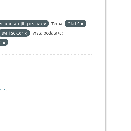
vo-unutarnjih-poslova
Tema:
Okoliš
Javni sektor
Vrsta podataka:
IC
I-jа
).