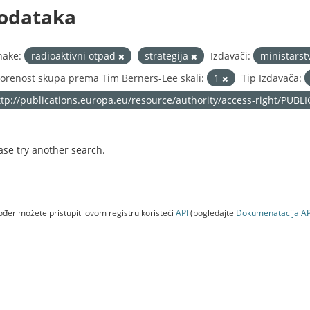
odataka
nake:
radioaktivni otpad
strategija
Izdavači:
ministarst
orenost skupa prema Tim Berners-Lee skali:
1
Tip Izdavača:
ttp://publications.europa.eu/resource/authority/access-right/PUBL
ase try another search.
đer možete pristupiti ovom registru koristeći
API
(pogledajte
Dokumenаtаcijа AP