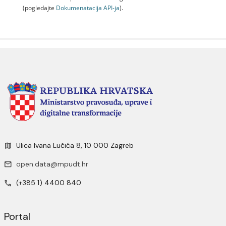
(pogledajte
Dokumenаtаcijа API-jа
).