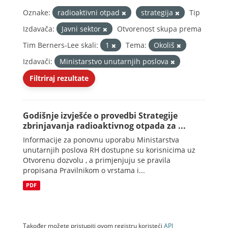
Oznake:
radioaktivni otpad
strategija
Tip
Izdavača:
Javni sektor
Otvorenost skupa prema
Tim Berners-Lee skali:
1
Tema:
Okoliš
Izdavači:
Ministarstvo unutarnjih poslova
Filtriraj rezultate
Godišnje izvješće o provedbi Strategije
zbrinjavanja radioaktivnog otpada za ...
Informacije za ponovnu uporabu Ministarstva
unutarnjih poslova RH dostupne su korisnicima uz
Otvorenu dozvolu , a primjenjuju se pravila
propisana Pravilnikom o vrstama i...
PDF
Također možete pristupiti ovom registru koristeći
API