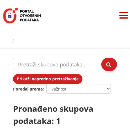
Preskoči
na
sadržaj
Skupovi podаtаkа
Prikaži napredno pretraživanje
Poredaj prema
Pronađeno skupova
podataka: 1