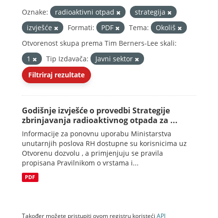
Oznake:
radioaktivni otpad
strategija
izvješće
Formati:
PDF
Tema:
Okoliš
Otvorenost skupa prema Tim Berners-Lee skali:
1
Tip Izdavača:
Javni sektor
Filtriraj rezultate
Godišnje izvješće o provedbi Strategije
zbrinjavanja radioaktivnog otpada za ...
Informacije za ponovnu uporabu Ministarstva
unutarnjih poslova RH dostupne su korisnicima uz
Otvorenu dozvolu , a primjenjuju se pravila
propisana Pravilnikom o vrstama i...
PDF
Također možete pristupiti ovom registru koristeći
API