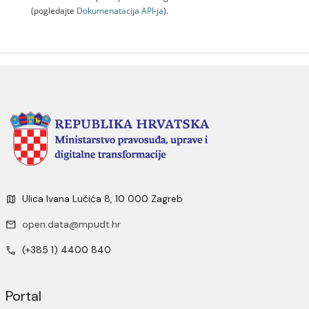
(pogledajte
Dokumenаtаcijа API-jа
).