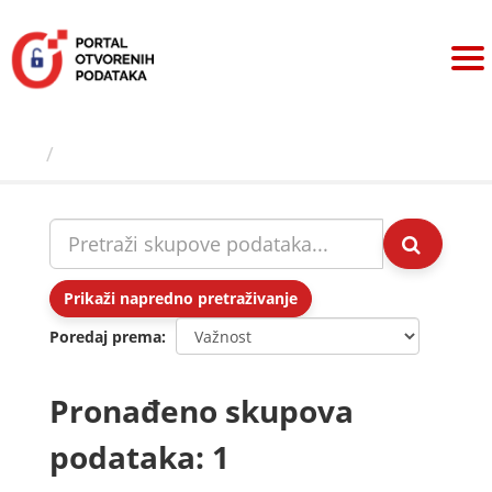
Preskoči
na
sadržaj
Skupovi podаtаkа
Prikaži napredno pretraživanje
Poredaj prema
Pronađeno skupova
podataka: 1