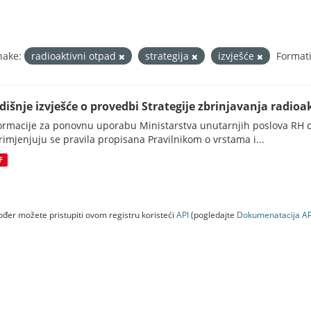
nake:
radioaktivni otpad
strategija
izvješće
Formati
dišnje izvješće o provedbi Strategije zbrinjavanja radioak
ormacije za ponovnu uporabu Ministarstva unutarnjih poslova RH d
rimjenjuju se pravila propisana Pravilnikom o vrstama i...
F
đer možete pristupiti ovom registru koristeći
API
(pogledajte
Dokumenаtаcijа AP