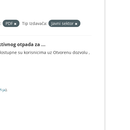
:
PDF
Tip Izdavača:
Javni sektor
tivnog otpada za ...
ostupne su korisnicima uz Otvorenu dozvolu ,
I-jа
).