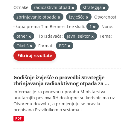
Oznake:
radioaktivni otpad
strategija
zbrinjavanje otpada
izvješće
Otvorenost
skupa prema Tim Berners-Lee skali:
1
None:
other
Tip Izdavača:
Javni sektor
Tema:
Okoliš
Formati:
PDF
Filtriraj rezultate
Godišnje izvješće o provedbi Strategije
zbrinjavanja radioaktivnog otpada za ...
Informacije za ponovnu uporabu Ministarstva
unutarnjih poslova RH dostupne su korisnicima uz
Otvorenu dozvolu , a primjenjuju se pravila
propisana Pravilnikom o vrstama i...
PDF