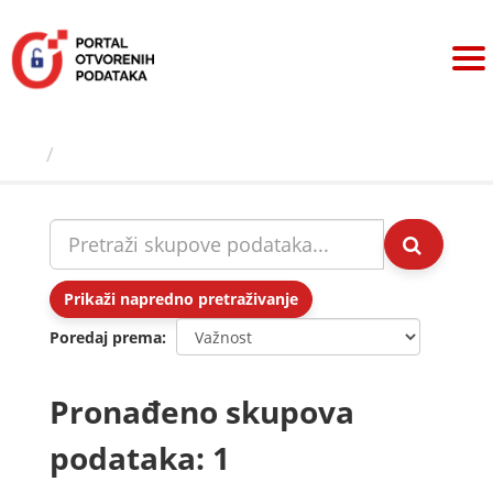
Preskoči
na
sadržaj
Skupovi podаtаkа
Prikaži napredno pretraživanje
Poredaj prema
Pronađeno skupova
podataka: 1