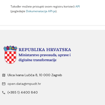
Također možete pristupiti ovom registru koristeći
API
(pogledajte
Dokumenаtаcijа API-jа
).