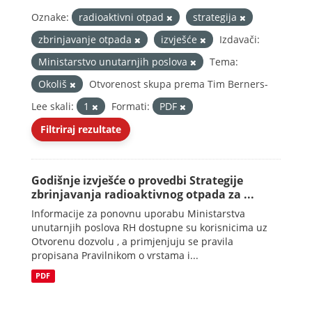
Oznake:
radioaktivni otpad
strategija
zbrinjavanje otpada
izvješće
Izdavači:
Ministarstvo unutarnjih poslova
Tema:
Okoliš
Otvorenost skupa prema Tim Berners-
Lee skali:
1
Formati:
PDF
Filtriraj rezultate
Godišnje izvješće o provedbi Strategije
zbrinjavanja radioaktivnog otpada za ...
Informacije za ponovnu uporabu Ministarstva
unutarnjih poslova RH dostupne su korisnicima uz
Otvorenu dozvolu , a primjenjuju se pravila
propisana Pravilnikom o vrstama i...
PDF