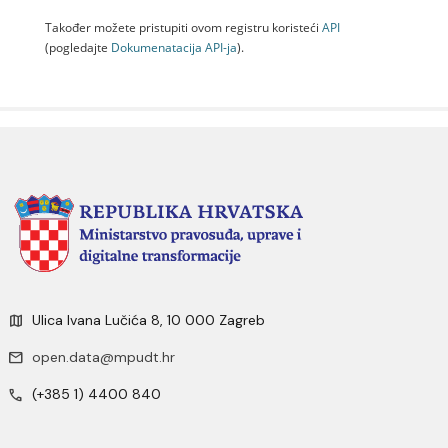
Također možete pristupiti ovom registru koristeći
API
(pogledajte
Dokumenаtаcijа API-jа
).