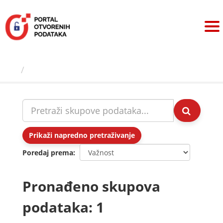
Preskoči
na
sadržaj
Skupovi podаtаkа
Prikaži napredno pretraživanje
Poredaj prema
Pronađeno skupova
podataka: 1