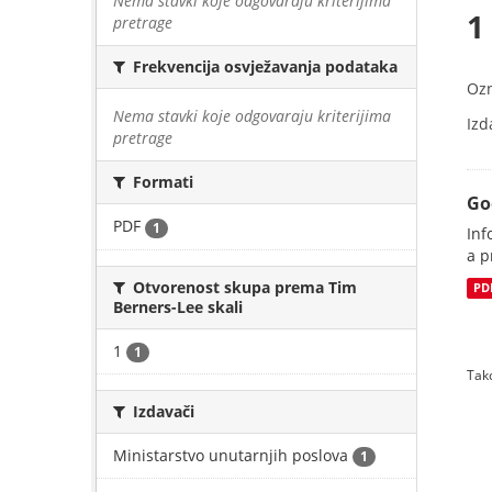
Nema stavki koje odgovaraju kriterijima
1
pretrage
Frekvencija osvježavanja podataka
Oz
Nema stavki koje odgovaraju kriterijima
Izd
pretrage
Formati
Go
PDF
1
Inf
a p
Otvorenost skupa prema Tim
PD
Berners-Lee skali
1
1
Tako
Izdavači
Ministarstvo unutarnjih poslova
1