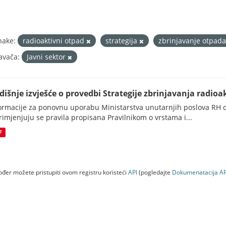
nake:
radioaktivni otpad
strategija
zbrinjavanje otpad
avača:
Javni sektor
dišnje izvješće o provedbi Strategije zbrinjavanja radioak
ormacije za ponovnu uporabu Ministarstva unutarnjih poslova RH d
rimjenjuju se pravila propisana Pravilnikom o vrstama i...
F
đer možete pristupiti ovom registru koristeći
API
(pogledajte
Dokumenаtаcijа AP