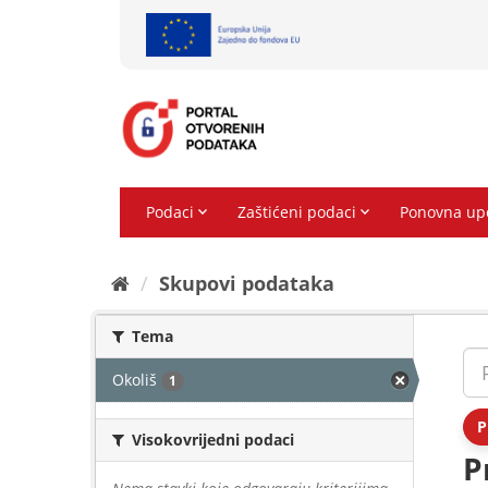
Preskoči
na
sadržaj
Skupovi podаtаkа
Tema
Okoliš
1
P
Visokovrijedni podaci
P