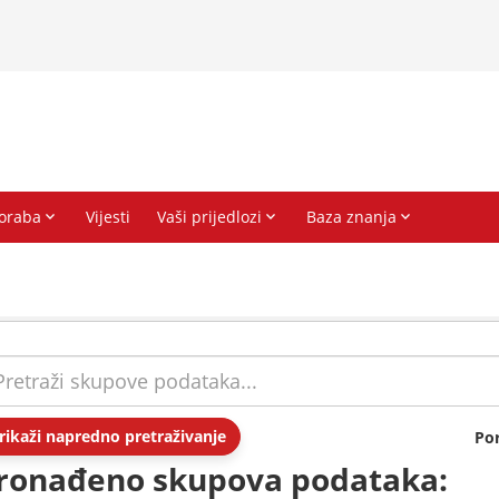
rikaži napredno pretraživanje
Po
ronađeno skupova podataka: