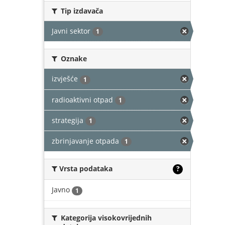
Tip izdavača
Javni sektor
1
Oznake
izvješće
1
radioaktivni otpad
1
strategija
1
zbrinjavanje otpada
1
Vrsta podataka
?
Javno
1
Kategorija visokovrijednih