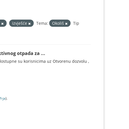
a
izvješće
Tema:
Okoliš
Tip
tivnog otpada za ...
ostupne su korisnicima uz Otvorenu dozvolu ,
I-jа
).