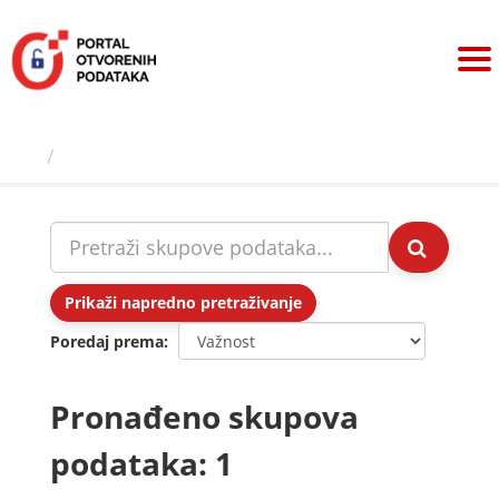
Preskoči
na
sadržaj
Skupovi podаtаkа
Prikaži napredno pretraživanje
Poredaj prema
Pronađeno skupova
podataka: 1