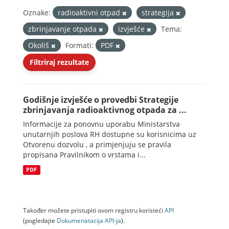
Oznake:
radioaktivni otpad
strategija
zbrinjavanje otpada
izvješće
Tema:
Okoliš
Formati:
PDF
Filtriraj rezultate
Godišnje izvješće o provedbi Strategije
zbrinjavanja radioaktivnog otpada za ...
Informacije za ponovnu uporabu Ministarstva
unutarnjih poslova RH dostupne su korisnicima uz
Otvorenu dozvolu , a primjenjuju se pravila
propisana Pravilnikom o vrstama i...
PDF
Također možete pristupiti ovom registru koristeći
API
(pogledajte
Dokumenаtаcijа API-jа
).