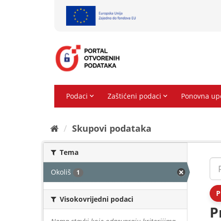
Preskoči
na
sadržaj
Skupovi podаtаkа
Tema
Okoliš
1
P
Visokovrijedni podaci
P