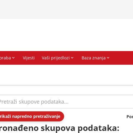
rikaži napredno pretraživanje
Po
ronađeno skupova podataka: