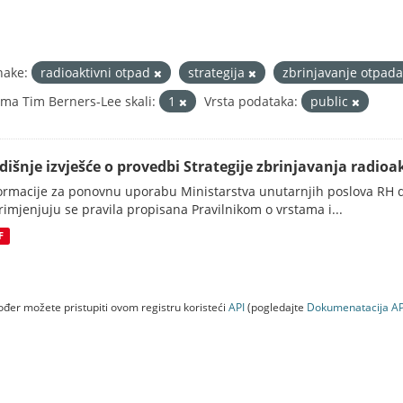
nake:
radioaktivni otpad
strategija
zbrinjavanje otpad
ma Tim Berners-Lee skali:
1
Vrsta podataka:
public
dišnje izvješće o provedbi Strategije zbrinjavanja radioak
ormacije za ponovnu uporabu Ministarstva unutarnjih poslova RH d
rimjenjuju se pravila propisana Pravilnikom o vrstama i...
F
đer možete pristupiti ovom registru koristeći
API
(pogledajte
Dokumenаtаcijа AP