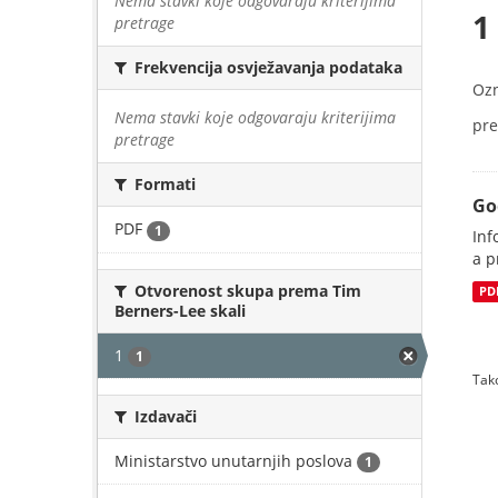
Nema stavki koje odgovaraju kriterijima
1
pretrage
Frekvencija osvježavanja podataka
Oz
Nema stavki koje odgovaraju kriterijima
pre
pretrage
Formati
Go
PDF
1
Inf
a p
Otvorenost skupa prema Tim
PD
Berners-Lee skali
1
1
Tako
Izdavači
Ministarstvo unutarnjih poslova
1