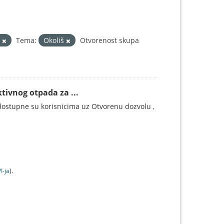
a
Tema:
Okoliš
Otvorenost skupa
tivnog otpada za ...
ostupne su korisnicima uz Otvorenu dozvolu ,
I-jа
).