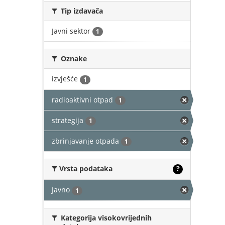
Tip izdavača
Javni sektor
1
Oznake
izvješće
1
radioaktivni otpad
1
strategija
1
zbrinjavanje otpada
1
Vrsta podataka
?
Javno
1
Kategorija visokovrijednih